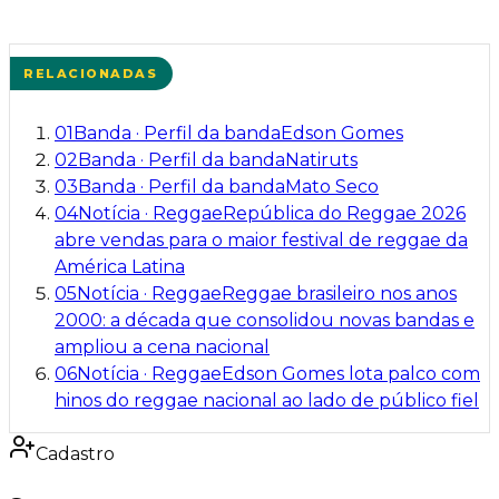
RELACIONADAS
01
Banda
·
Perfil da banda
Edson Gomes
02
Banda
·
Perfil da banda
Natiruts
03
Banda
·
Perfil da banda
Mato Seco
04
Notícia
·
Reggae
República do Reggae 2026
abre vendas para o maior festival de reggae da
América Latina
05
Notícia
·
Reggae
Reggae brasileiro nos anos
2000: a década que consolidou novas bandas e
ampliou a cena nacional
06
Notícia
·
Reggae
Edson Gomes lota palco com
hinos do reggae nacional ao lado de público fiel
Cadastro