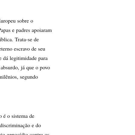
Europeu sobre o
 Papas e padres apoiaram
blica. Trata-se de
terno escravo de seu
e dá legitimidade para
 absurdo, já que o povo
milênios, segundo
 é o sistema de
 discriminação e do
rio genocídio contra os