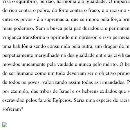
visa o equilíbrio, perdão, harmonia e a igualdade. O imperial
do rico contra o pobre, do forte contra o fraco, e o racismo 
entre os povos - é a supremacia, que se impõe pela força br
mais poderoso. Sem a busca pela paz duradoura e permanent
vingança transforma o oprimido em opressor, e isso permeia 
uma babilônia sendo consumida pela outra, um dragão de m
perpetuamente mergulhado na desigualdade entre as civiliz
movidos unicamente pela vaidade e nunca pelo mérito. O bem
do ser humano como um todo deveriam ser o objetivo primor
de todos os povos, valorizando assim todas as irmandades. 
por exemplo, das tribos de Israel e os hebreus exilados que 
escravidão pelos faraós Egípcios. Seria uma espécie de raci
sofreram?