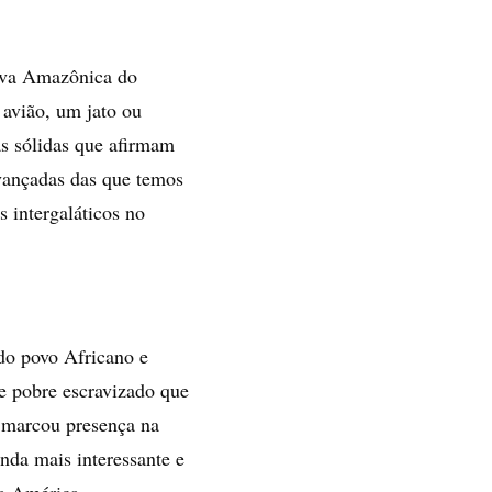
elva Amazônica do
 avião, um jato ou
s sólidas que afirmam
avançadas das que temos
s intergaláticos no
do povo Africano e
e pobre escravizado que
o marcou presença na
inda mais interessante e
na América