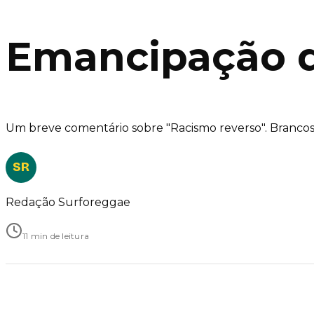
Emancipação d
Um breve comentário sobre "Racismo reverso". Branco
SR
Redação Surforeggae
11 min de leitura