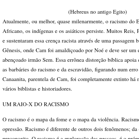
(Hebreus no antigo Egito)
Atualmente, ou melhor, quase milenarmente, o racismo do 
Africano, os indígenas e os asiáticos persiste. Muitos Reis,
e sustentaram essa crença racista através de uma passagem bí
Gênesis, onde Cam foi amaldiçoado por Noé e deve ser um e
abençoado irmão Sem. Essa errônea distorção bíblica apoia 
as barbáries do racismo e da escravidão, figurando num erro
Canaanita, parentela de Cam, foi completamente extinto há 
vários biblistas e historiadores.
UM RAIO-X DO RACISMO
O racismo é o mapa da fome e o mapa da violência. Racismo
opressão. Racismo é diferente de outros dois fenômenos; da
preconceito. O racismo é a exploração das pessoas, é o próp