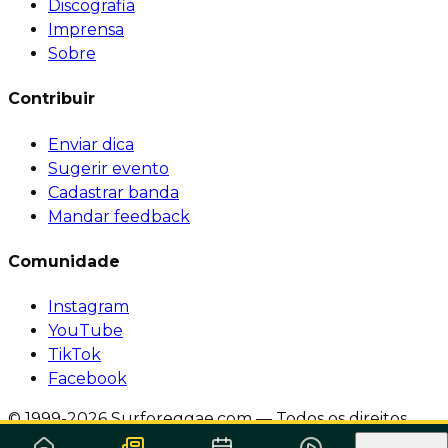
Discografia
Imprensa
Sobre
Contribuir
Enviar dica
Sugerir evento
Cadastrar banda
Mandar feedback
Comunidade
Instagram
YouTube
TikTok
Facebook
© 1999-2026 Surforeggae.com — Todos os direitos
reservados.
·
Política de Privacidade
·
Termos de