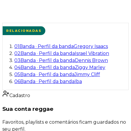
RELACIONADAS
01
Banda
·
Perfil da banda
Gregory Isaacs
02
Banda
·
Perfil da banda
Israel Vibration
03
Banda
·
Perfil da banda
Dennis Brown
04
Banda
·
Perfil da banda
Ziggy Marley
05
Banda
·
Perfil da banda
Jimmy Cliff
06
Banda
·
Perfil da banda
Iba
Cadastro
Sua conta reggae
Favoritos, playlists e comentários ficam guardados no
seu perfil.