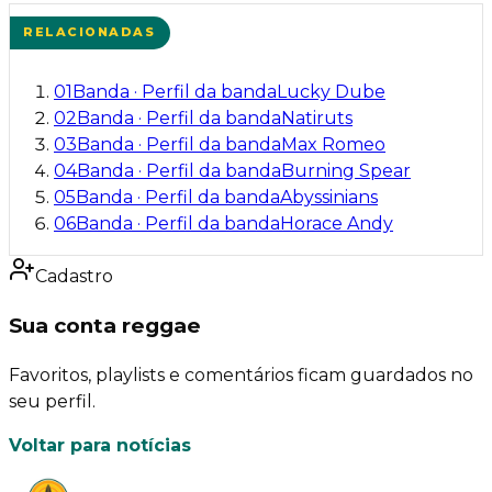
RELACIONADAS
01
Banda
·
Perfil da banda
Lucky Dube
02
Banda
·
Perfil da banda
Natiruts
03
Banda
·
Perfil da banda
Max Romeo
04
Banda
·
Perfil da banda
Burning Spear
05
Banda
·
Perfil da banda
Abyssinians
06
Banda
·
Perfil da banda
Horace Andy
Cadastro
Sua conta reggae
Favoritos, playlists e comentários ficam guardados no
seu perfil.
Voltar para notícias