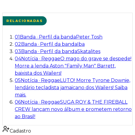
RELACIONADAS
01
Banda
·
Perfil da banda
Peter Tosh
02
Banda
·
Perfil da banda
Iba
03
Banda
·
Perfil da banda
Skatalites
04
Notícia
·
Reggae
O mago do grave se despede!
Morre a lenda Aston "Family Man" Barrett,
baixista dos Wailers!
05
Notícia
·
Reggae
LUTO! Morre Tyrone Downie,
lendário tecladista jamaicano dos Wailers! Saiba
mais.
06
Notícia
·
Reggae
SUGA ROY & THE FIREBALL
CREW lançam novo álbum e prometem retorno
ao Brasil!
Cadastro