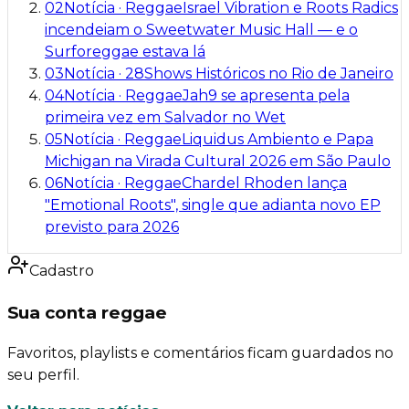
02
Notícia
·
Reggae
Israel Vibration e Roots Radics
incendeiam o Sweetwater Music Hall — e o
Surforeggae estava lá
03
Notícia
·
28
Shows Históricos no Rio de Janeiro
04
Notícia
·
Reggae
Jah9 se apresenta pela
primeira vez em Salvador no Wet
05
Notícia
·
Reggae
Liquidus Ambiento e Papa
Michigan na Virada Cultural 2026 em São Paulo
06
Notícia
·
Reggae
Chardel Rhoden lança
"Emotional Roots", single que adianta novo EP
previsto para 2026
Cadastro
Sua conta reggae
Favoritos, playlists e comentários ficam guardados no
seu perfil.