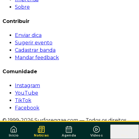
Sobre
Contribuir
Enviar dica
Sugerir evento
Cadastrar banda
Mandar feedback
Comunidade
Instagram
YouTube
TikTok
Facebook
© 1999-2026 Surforeggae.com — Todos os direitos
reservados.
·
Política de Privacidade
·
Termos de
Serviço
Início
Notícias
Agenda
Vídeos
Mais