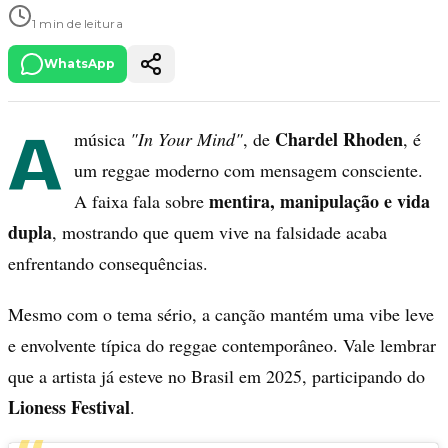
1 min de leitura
WhatsApp
A
Chardel Rhoden
música
"In Your Mind"
, de
, é
um reggae moderno com mensagem consciente.
mentira, manipulação e vida
A faixa fala sobre
dupla
, mostrando que quem vive na falsidade acaba
enfrentando consequências.
Mesmo com o tema sério, a canção mantém uma vibe leve
e envolvente típica do reggae contemporâneo. Vale lembrar
que a artista já esteve no Brasil em 2025, participando do
Lioness Festival
.