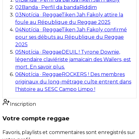
02
Banda
·
Perfil da banda
Riddim
03
Notícia
·
Reggae
Tiken Jah Fakoly attire la
foule au République du Reggae 2025
04
Notícia
·
Reggae
Tiken Jah Fakoly confirmé
pour ses débuts au République du Reggae
2025
05
Notícia
·
Reggae
DEUIL ! Tyrone Downie,
légendaire claviériste jamaïcain des Wailers, est
mort. En savoir plus.
06
Notícia
·
Reggae
ROCKERS ! Des membres
originaux du long-métrage culte entrent dans
l'histoire au SESC Campo Limpo !
Inscription
Votre compte reggae
Favoris, playlists et commentaires sont enregistrés sur