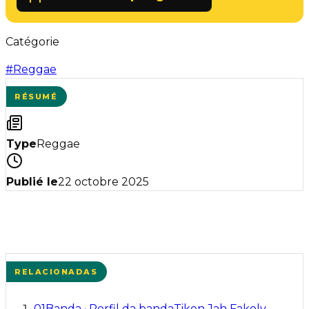
Catégorie
#
Reggae
RÉSUMÉ
Type
Reggae
Publié le
22 octobre 2025
RELACIONADAS
01
Banda
·
Perfil da banda
Tiken Jah Fakoly