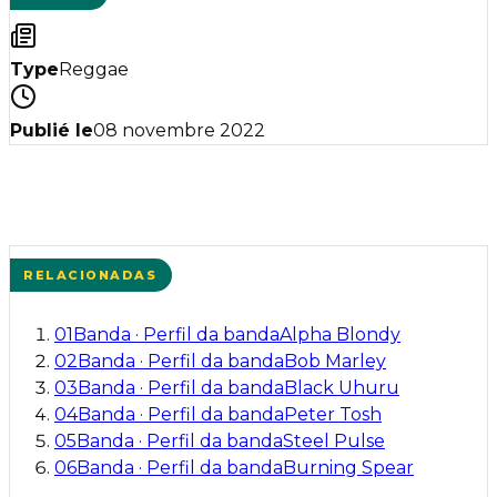
Type
Reggae
Publié le
08 novembre 2022
RELACIONADAS
01
Banda
·
Perfil da banda
Alpha Blondy
02
Banda
·
Perfil da banda
Bob Marley
03
Banda
·
Perfil da banda
Black Uhuru
04
Banda
·
Perfil da banda
Peter Tosh
05
Banda
·
Perfil da banda
Steel Pulse
06
Banda
·
Perfil da banda
Burning Spear