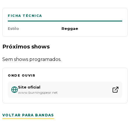
FICHA TÉCNICA
Estilo
Reggae
Próximos shows
Sem shows programados.
ONDE OUVIR
Site oficial
www.burningspear.net
VOLTAR PARA BANDAS