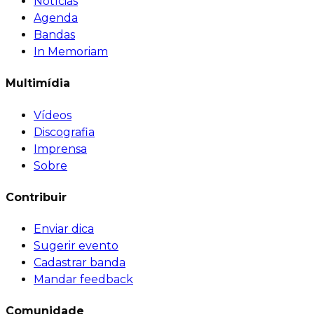
Notícias
Agenda
Bandas
In Memoriam
Multimídia
Vídeos
Discografia
Imprensa
Sobre
Contribuir
Enviar dica
Sugerir evento
Cadastrar banda
Mandar feedback
Comunidade