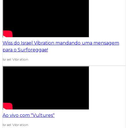
Wiss do Israel Vibration mandando uma mensagem
para o Surforeggae!
Israel Vibration
Ao vivo com "Vultures"
Israel Vibration