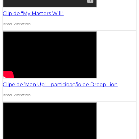
Clip de "My Masters Will"
Israel Vibration
Clipe de ’Man Up" - participação de Droop Lion
Israel Vibration