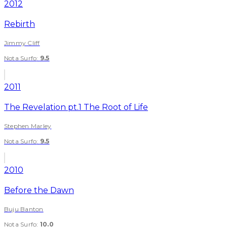
2012
Rebirth
Jimmy Cliff
Nota Surfo
:
9.5
2011
The Revelation pt.1 The Root of Life
Stephen Marley
Nota Surfo
:
9.5
2010
Before the Dawn
Buju Banton
Nota Surfo
:
10.0