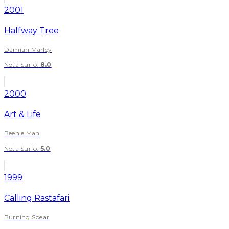
2001
Halfway Tree
Damian Marley
Nota Surfo
:
8.0
2000
Art & Life
Beenie Man
Nota Surfo
:
5.0
1999
Calling Rastafari
Burning Spear