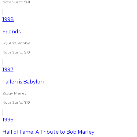
Nota Surfo
:
9.0
1998
Friends
Sly And Robbie
Nota Surfo
:
5.0
1997
Fallen is Babylon
Ziggy Marley
Nota Surfo
:
7.0
1996
Hall of Fame: A Tribute to Bob Marley