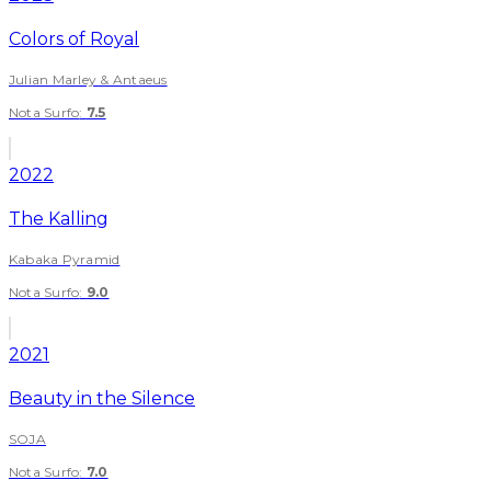
Colors of Royal
Julian Marley & Antaeus
Nota Surfo
:
7.5
2022
The Kalling
Kabaka Pyramid
Nota Surfo
:
9.0
2021
Beauty in the Silence
SOJA
Nota Surfo
:
7.0