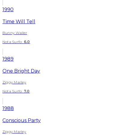
1990
Time Will Tell
Bunny Wailer
Nota Surfo
:
6.0
1989
One Bright Day
Ziggy Marley
Nota Surfo
:
7.0
1988
Conscious Party
Ziggy Marley