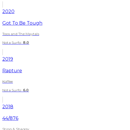
2020
Got To Be Tough
Toos and The Maytals
Nota Surfo
:
8.0
2019
Rapture
Koffee
Nota Surfo
:
6.0
2018
44/876
Sting & Shaggy