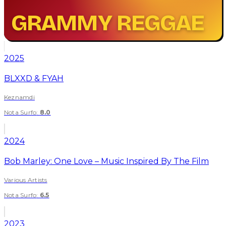
GRAMMY REGGAE
2025
BLXXD & FYAH
Keznamdi
Nota Surfo
:
8.0
2024
Bob Marley: One Love – Music Inspired By The Film
Various Artists
Nota Surfo
:
6.5
2023