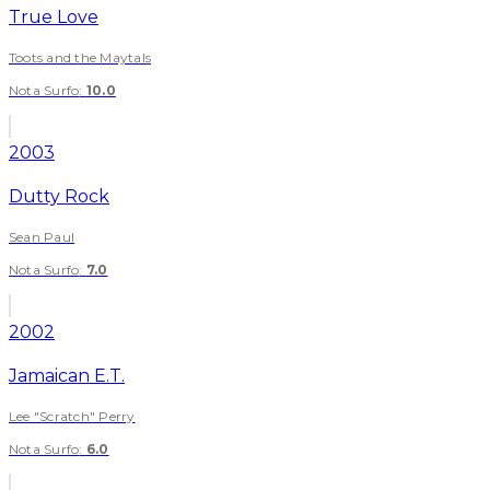
True Love
Toots and the Maytals
Nota Surfo
:
10.0
2003
Dutty Rock
Sean Paul
Nota Surfo
:
7.0
2002
Jamaican E.T.
Lee "Scratch" Perry
Nota Surfo
:
6.0