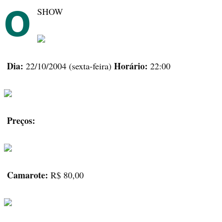
O
SHOW
Dia:
Horário:
22/10/2004 (sexta-feira)
22:00
Preços:
Camarote:
R$ 80,00