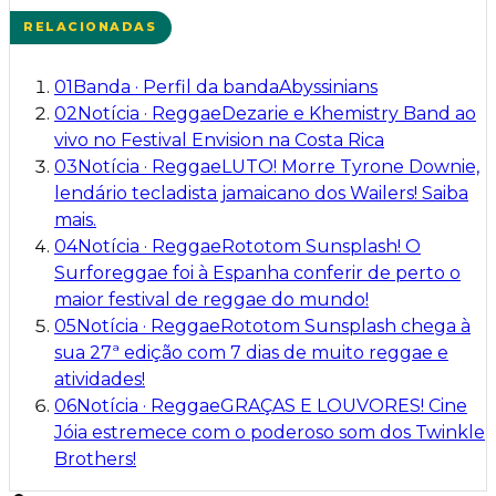
RELACIONADAS
01
Banda
·
Perfil da banda
Abyssinians
02
Notícia
·
Reggae
Dezarie e Khemistry Band ao
vivo no Festival Envision na Costa Rica
03
Notícia
·
Reggae
LUTO! Morre Tyrone Downie,
lendário tecladista jamaicano dos Wailers! Saiba
mais.
04
Notícia
·
Reggae
Rototom Sunsplash! O
Surforeggae foi à Espanha conferir de perto o
maior festival de reggae do mundo!
05
Notícia
·
Reggae
Rototom Sunsplash chega à
sua 27ª edição com 7 dias de muito reggae e
atividades!
06
Notícia
·
Reggae
GRAÇAS E LOUVORES! Cine
Jóia estremece com o poderoso som dos Twinkle
Brothers!