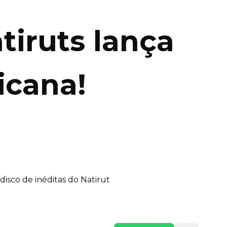
iruts lança
icana!
disco de inéditas do Natirut