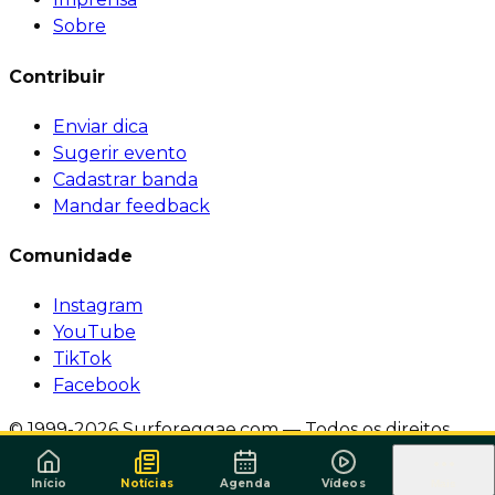
Sobre
Contribuir
Enviar dica
Sugerir evento
Cadastrar banda
Mandar feedback
Comunidade
Instagram
YouTube
TikTok
Facebook
© 1999-2026 Surforeggae.com — Todos os direitos
reservados.
·
Política de Privacidade
·
Termos de
Serviço
Início
Notícias
Agenda
Vídeos
Mais