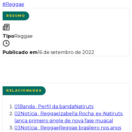
#
Reggae
RESUMO
Tipo
Reggae
Publicado em
16 de setembro de 2022
RELACIONADAS
01
Banda
·
Perfil da banda
Natiruts
02
Notícia
·
Reggae
Izabella Rocha, ex-Natiruts,
lança primeiro single de nova fase musical
03
Notícia
·
Reggae
Reggae brasileiro nos anos