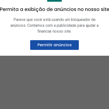
Permita a exibição de anúncios no nosso sit
ception has occurred while loading
surforeggae.com
(see the
brow
Parece que você está usando um bloqueador de
anúncios. Contamos com a publicidade para ajudar a
financiar nosso site.
Permitir anúncios