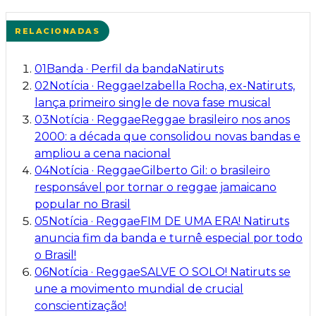
RELACIONADAS
01
Banda
·
Perfil da banda
Natiruts
02
Notícia
·
Reggae
Izabella Rocha, ex-Natiruts,
lança primeiro single de nova fase musical
03
Notícia
·
Reggae
Reggae brasileiro nos anos
2000: a década que consolidou novas bandas e
ampliou a cena nacional
04
Notícia
·
Reggae
Gilberto Gil: o brasileiro
responsável por tornar o reggae jamaicano
popular no Brasil
05
Notícia
·
Reggae
FIM DE UMA ERA! Natiruts
anuncia fim da banda e turnê especial por todo
o Brasil!
06
Notícia
·
Reggae
SALVE O SOLO! Natiruts se
une a movimento mundial de crucial
conscientização!