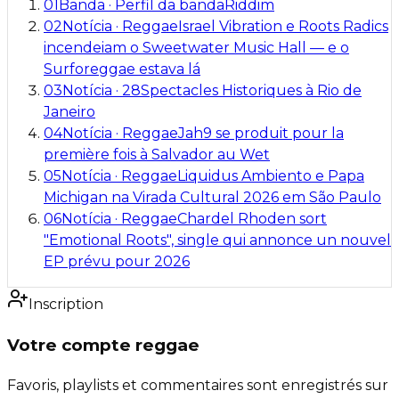
01
Banda
·
Perfil da banda
Riddim
02
Notícia
·
Reggae
Israel Vibration e Roots Radics
incendeiam o Sweetwater Music Hall — e o
Surforeggae estava lá
03
Notícia
·
28
Spectacles Historiques à Rio de
Janeiro
04
Notícia
·
Reggae
Jah9 se produit pour la
première fois à Salvador au Wet
05
Notícia
·
Reggae
Liquidus Ambiento e Papa
Michigan na Virada Cultural 2026 em São Paulo
06
Notícia
·
Reggae
Chardel Rhoden sort
"Emotional Roots", single qui annonce un nouvel
EP prévu pour 2026
Inscription
Votre compte reggae
Favoris, playlists et commentaires sont enregistrés sur