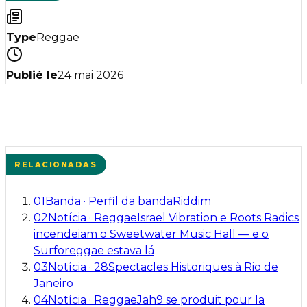
Type
Reggae
Publié le
24 mai 2026
RELACIONADAS
01
Banda
·
Perfil da banda
Riddim
02
Notícia
·
Reggae
Israel Vibration e Roots Radics
incendeiam o Sweetwater Music Hall — e o
Surforeggae estava lá
03
Notícia
·
28
Spectacles Historiques à Rio de
Janeiro
04
Notícia
·
Reggae
Jah9 se produit pour la