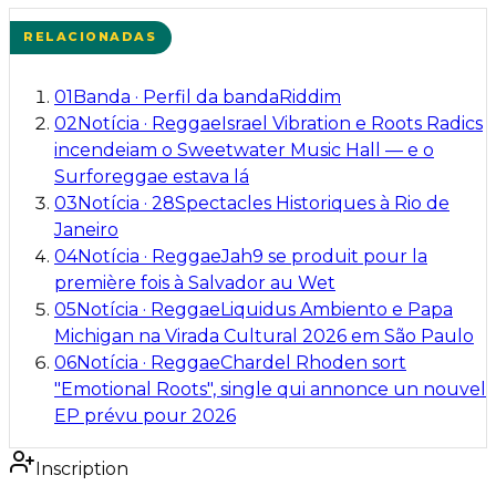
RELACIONADAS
01
Banda
·
Perfil da banda
Riddim
02
Notícia
·
Reggae
Israel Vibration e Roots Radics
incendeiam o Sweetwater Music Hall — e o
Surforeggae estava lá
03
Notícia
·
28
Spectacles Historiques à Rio de
Janeiro
04
Notícia
·
Reggae
Jah9 se produit pour la
première fois à Salvador au Wet
05
Notícia
·
Reggae
Liquidus Ambiento e Papa
Michigan na Virada Cultural 2026 em São Paulo
06
Notícia
·
Reggae
Chardel Rhoden sort
"Emotional Roots", single qui annonce un nouvel
EP prévu pour 2026
Inscription