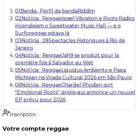
01
Banda
·
Perfil da banda
Riddim
02
Notícia
·
Reggae
Israel Vibration e Roots Radics
incendeiam o Sweetwater Music Hall — e o
Surforeggae estava lá
03
Notícia
·
28
Spectacles Historiques à Rio de
Janeiro
04
Notícia
·
Reggae
Jah9 se produit pour la
première fois à Salvador au Wet
05
Notícia
·
Reggae
Liquidus Ambiento e Papa
Michigan na Virada Cultural 2026 em São Paulo
06
Notícia
·
Reggae
Chardel Rhoden sort
"Emotional Roots", single qui annonce un nouvel
EP prévu pour 2026
Inscription
Votre compte reggae