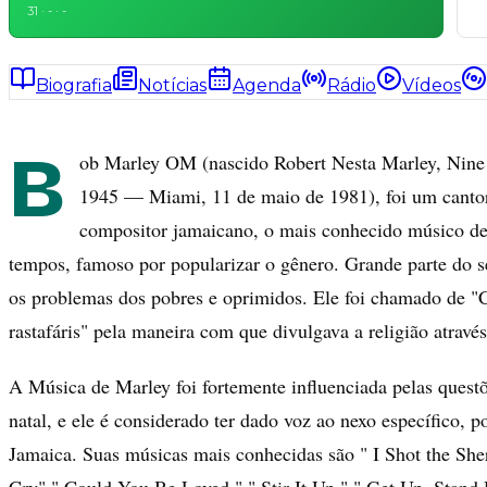
31 · - · -
Biografia
Notícias
Agenda
Rádio
Vídeos
B
ob Marley OM (nascido Robert Nesta Marley, Nine M
1945 — Miami, 11 de maio de 1981), foi um cantor,
compositor jamaicano, o mais conhecido músico de
tempos, famoso por popularizar o gênero. Grande parte do s
os problemas dos pobres e oprimidos. Ele foi chamado de "
rastafáris" pela maneira com que divulgava a religião atravé
A Música de Marley foi fortemente influenciada pelas questõe
natal, e ele é considerado ter dado voz ao nexo específico, po
Jamaica. Suas músicas mais conhecidas são " I Shot the Sh
Cry"," Could You Be Loved "," Stir It Up "," Get Up, Stand