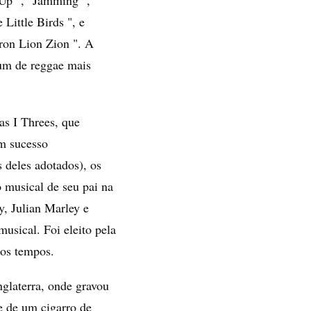
Little Birds ", e
ron Lion Zion ". A
bum de reggae mais
as I Threes, que
am sucesso
s deles adotados), os
 musical de seu pai na
, Julian Marley e
usical. Foi eleito pela
 os tempos.
nglaterra, onde gravou
e de um cigarro de