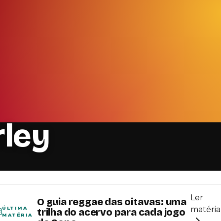
ley
Ler
O guia reggae das oitavas: uma
matéria
ÚLTIMA
trilha do acervo para cada jogo
MATÉRIA