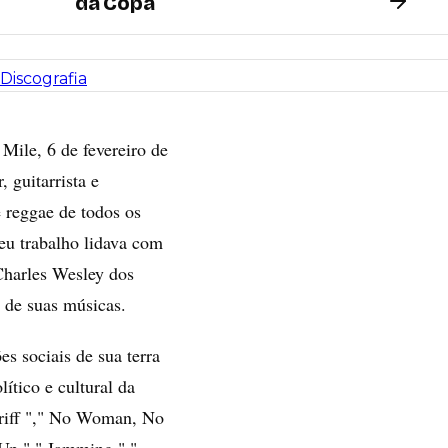
da Copa
Discografia
ile, 6 de fevereiro de
 guitarrista e
 reggae de todos os
eu trabalho lidava com
Charles Wesley dos
s de suas músicas.
s sociais de sua terra
lítico e cultural da
eriff "," No Woman, No
 Up "," Jamming ","