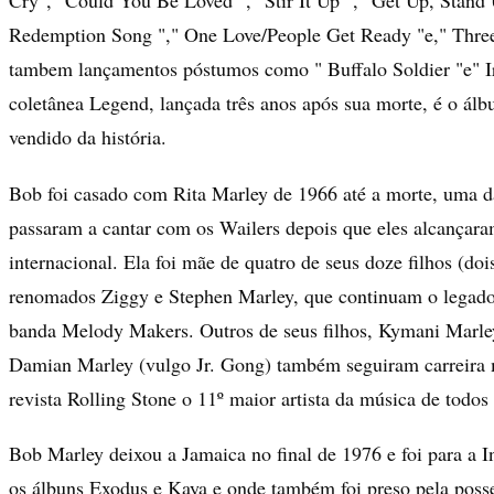
Redemption Song "," One Love/People Get Ready "e," Three 
tambem lançamentos póstumos como " Buffalo Soldier "e" I
coletânea Legend, lançada três anos após sua morte, é o ál
vendido da história.
Bob foi casado com Rita Marley de 1966 até a morte, uma d
passaram a cantar com os Wailers depois que eles alcançar
internacional. Ela foi mãe de quatro de seus doze filhos (doi
renomados Ziggy e Stephen Marley, que continuam o legado
banda Melody Makers. Outros de seus filhos, Kymani Marley
Damian Marley (vulgo Jr. Gong) também seguiram carreira m
revista Rolling Stone o 11º maior artista da música de todos
Bob Marley deixou a Jamaica no final de 1976 e foi para a I
os álbuns Exodus e Kaya e onde também foi preso pela poss