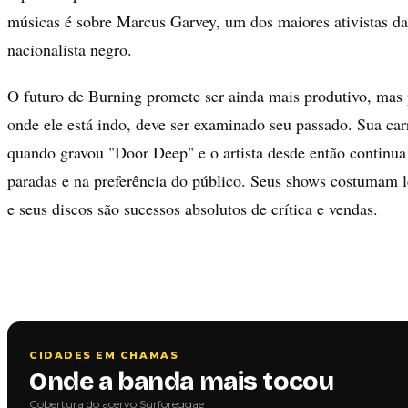
músicas é sobre Marcus Garvey, um dos maiores ativistas d
nacionalista negro.
O futuro de Burning promete ser ainda mais produtivo, mas
onde ele está indo, deve ser examinado seu passado. Sua c
quando gravou "Door Deep" e o artista desde então continua
paradas e na preferência do público. Seus shows costumam 
e seus discos são sucessos absolutos de crítica e vendas.
CIDADES EM CHAMAS
Onde a banda mais tocou
Cobertura do acervo Surforeggae