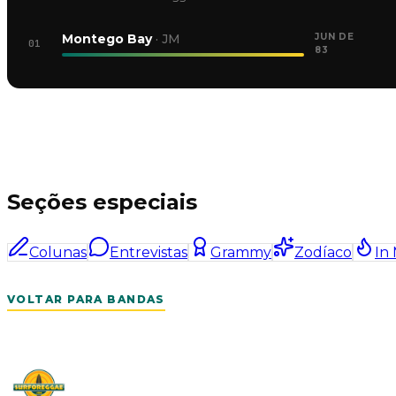
Montego Bay
·
JM
JUN DE
01
83
Seções especiais
Colunas
Entrevistas
Grammy
Zodíaco
In
VOLTAR PARA BANDAS