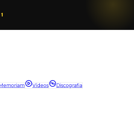
1
 Memoriam
Vídeos
Discografia