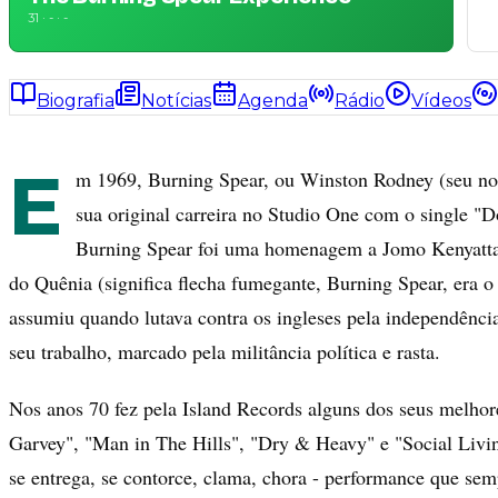
31 · - · -
Biografia
Notícias
Agenda
Rádio
Vídeos
E
m 1969, Burning Spear, ou Winston Rodney (seu nom
sua original carreira no Studio One com o single 
Burning Spear foi uma homenagem a Jomo Kenyatta,
do Quênia (significa flecha fumegante, Burning Spear, era o
assumiu quando lutava contra os ingleses pela independência
seu trabalho, marcado pela militância política e rasta.
Nos anos 70 fez pela Island Records alguns dos seus melhor
Garvey", "Man in The Hills", "Dry & Heavy" e "Social Livi
se entrega, se contorce, clama, chora - performance que sem