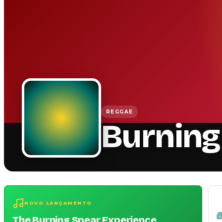
REGGAE
Burning
NOVO LANÇAMENTO
The Burning Spear Experience