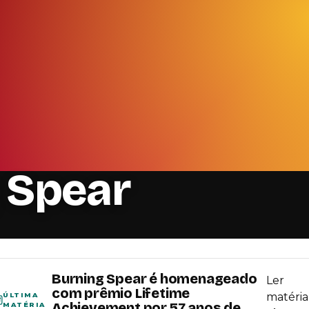
 Spear
Burning Spear é homenageado
Ler
com prêmio Lifetime
matéria
ÚLTIMA
Achievement por 57 anos de
MATÉRIA