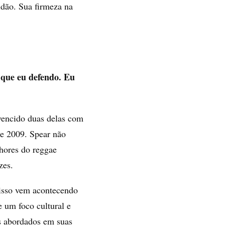
idão. Sua firmeza na
 que eu defendo. Eu
vencido duas delas com
de 2009. Spear não
hores do reggae
zes.
 isso vem acontecendo
 um foco cultural e
s abordados em suas