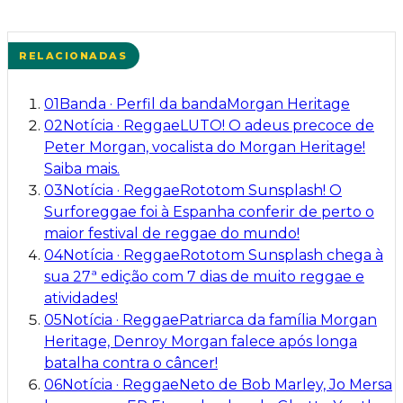
RELACIONADAS
01
Banda
·
Perfil da banda
Morgan Heritage
02
Notícia
·
Reggae
LUTO! O adeus precoce de
Peter Morgan, vocalista do Morgan Heritage!
Saiba mais.
03
Notícia
·
Reggae
Rototom Sunsplash! O
Surforeggae foi à Espanha conferir de perto o
maior festival de reggae do mundo!
04
Notícia
·
Reggae
Rototom Sunsplash chega à
sua 27ª edição com 7 dias de muito reggae e
atividades!
05
Notícia
·
Reggae
Patriarca da família Morgan
Heritage, Denroy Morgan falece após longa
batalha contra o câncer!
06
Notícia
·
Reggae
Neto de Bob Marley, Jo Mersa